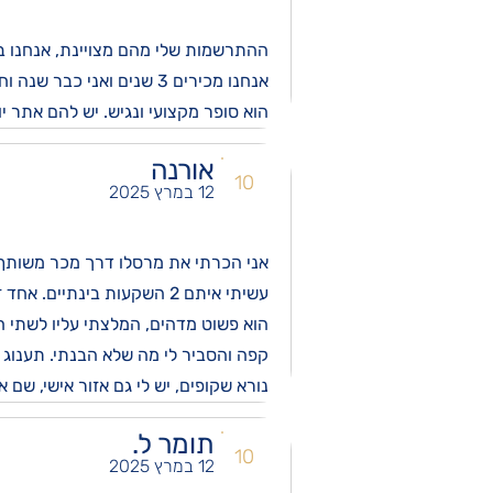
ההתרשמות שלי מהם מצויינת, אנחנו ב 3 השקעות כבר ויהיו עוד, אחת במולטי פמילי , אחת השקעה במלון ועוד אחד הלואה לטובת פרוייקט נד
אנחנו מכירים 3 שנים ואני כבר שנה וחצי משקיע אצלו. עדיין לא הגענו לשלבי מימוש, אנחנו בשלבים השוטפים.
הוא סופר מקצועי ונגיש. יש להם אתר יו
אורנה
10
12 במרץ 2025
אני הכרתי את מרסלו דרך מכר משותף 
עשיתי איתם 2 השקעות בינתיים. אחד זה מלון שהולך בו טוב מהצפוי, השני זה בברוקלין, מבנה משרדים שהולך להיות מושכר לטווח ארוך.
הוא פשוט מדהים, המלצתי עליו לשתי חב
קפה והסביר לי מה שלא הבנתי. תענוג ל
נורא שקופים, יש לי גם אזור אישי, שם 
תומר ל.
10
12 במרץ 2025