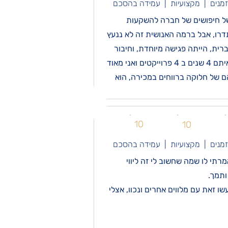
זמנים | מקצועיות | עמידה בהסכם
של חיפושים של חברה להשקעות
דרו, אבל ברמה האנושית זה לא ננעץ
ית, הייתה פגישה מיוחדת, וחיבור
מאוד טוב. הוא שם דגש על היחס האישי, הרגשתי שבטוב וברע יש מישהו שאפשר לסמוך עליו. היום אני מושקע איתם 4 שנים ב 4 פרוייקטים ואני מאוד
ם של חלוקה ברווחים במכירה, הוא
10
10
זמנים | מקצועיות | עמידה בהסכם
רתי לו שמה שחשוב לי זה ליווי
 זאת עם מלווים אחרים ונכוו, אצלי