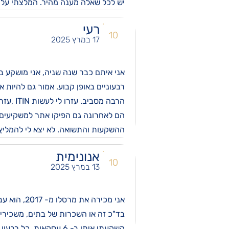
יש לכל שאלה מענה מהיר. המלצתי עליו 
רעי
10
17 במרץ 2025
רבעוניים באופן קבוע. אמור גם להיות 
הרבה מסביב. עזרו לי לעשות ITIN ,עזרו עם עניין המיסוי, חיברו אותי לרואת חשבון, שסידרה הכל ללא עלות נוספת מצידי.
הם לאחרונה גם הפיקו אתר למשקיעים, 
ההשקעות והתשואה. לא יצא לי להמליץ, 
אנונימית
10
13 במרץ 2025
אני מכירה את מרסלו מ- 2017, הוא עבד עם הבן שלי. אני משקיעה אצלו 8 שנים ביחד עם עוד חברים, יש לי בו אמון מלא.
בד"כ זה או השכרות של בתים, משכירים ל FBI ומוסדות מוכרים, בתי אבות, אלו השקעות בטוח
השקעתי איתו ב- 6 עסקאות. כל רבעון הכסף הגיע בזמן. בקורונה היה דילי, אבל בגדול הכל דופק כמו שעון.