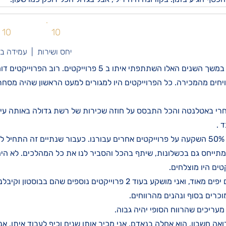
10
10
יחס ושירות | עמידה ב
אני משקיע עם מרסלו לפחות 10 שנים, במשך השנים האלו השתתפתי איתו
השקעה ובסוף 3 שנים מרוויחים מהמכירה. כל הפרוייקטים היו למגורים למעט הראשון שה
חרי באטלנטה והכל התבסס על חוזה שכירות של רשת גדולה באותה עיר
 .
מרסלו לקח אחריות על הסיפור והכניס 50% השקעה על פרוייקטים אחרים עבורנו. כעבור שנתיים
ומתייחס גם בכשלונות, שיתף בהכל והסביר לנו את כל המהלכים. לא הי
טים היו מוצלחים.
אחר כך השקענו בקנדה וקיבלנו רווחים יפים מאוד, ואני מושקע בעוד 2 פרויי
כרים בסוף ונהנים מהרווחים.
מעריכים שהרווח הסופי יהיה גבוה.
ואה חשבון. הוא אחלה בנאדם, אני מכיר אותו שנים וכיף לעבוד איתו. אני