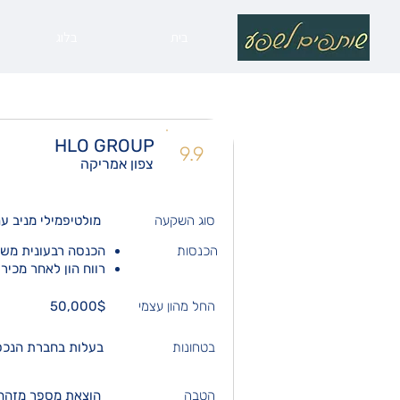
בית
בלוג
HLO GROUP
9.9
צפון אמריקה
סוג השקעה
מולטיפמילי מניב 
הכנסות
הכנסה רבעונית משכי
רווח הון לאחר מכירת הנ
החל מהון עצמי
50,000$
בטחונות
בעלות בחברת הנכס
הטבה
הוצאת מספר מזהה אמריקא