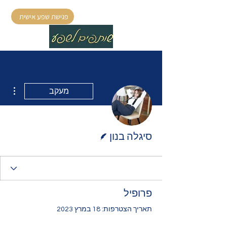
פגישת שפע אישית
ions
מעקב
כותב/ת
סיגלה בנון
פרופיל
תאריך הצטרפות: 18 במרץ 2023