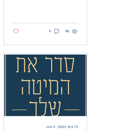
התעוררתי, דודו בעלי עדיין
ישן, הלבשתי את...
0
98
15 ביוני 2023
∙
5
min