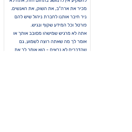
להשקיע אין לו מושג בתחום הזה, אתה לא
מכיר את ארה"ב, את השוק, את האנשים.
ניר חיבר אותנו לחברת ניהול שיש להם
פורטל וכל המידע שקוף ונגיש.
אתה לא מרגיש שמישהו מסובב אותך או
אומר לך מה שאתה רוצה לשמוע, גם
שהדברים לא נראים - הוא אומר לך את
סיכונים והכל, גם אם הוא יודע שזה עלול
לגרום לי לוותר על העסקה. הוא ישיר מאוד
והולך בדרך של צדק ושקיפות.
עומר א
10
2 ביוני 2024
ממליץ עליו בחום בלב שלם.
הוא אמין מאוד ומקצועי מאוד. הגעתי אליו
עצמאית ואני משקיע איתו 5 שנים.
הגעתי אליו עצמאית, הוא לא איזה קרוב